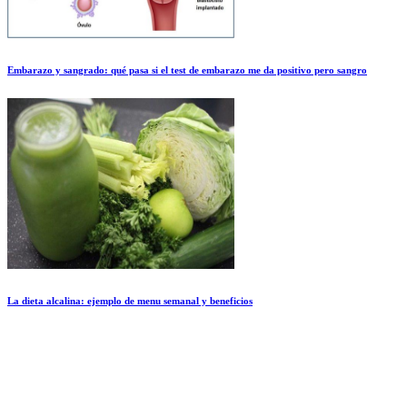
Embarazo y sangrado: qué pasa si el test de embarazo me da positivo pero sangro
La dieta alcalina: ejemplo de menu semanal y beneficios