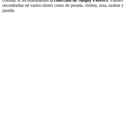
colonia, te recomendamos la
colección de Simply Flowers
. Puedes
encontrarlas en varios olores como de peonía, violeta, rosa, azahar y
jazmín.