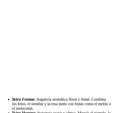
Ikiru Femme
: fragancia aromática floral y frutal. Combina
los lirios, el nenúfar y la rosa junto con frutas como el melón o
el melocotón.
Ikiru Homme
: fragancia suave y cítrica. Mezcla el pomelo, la