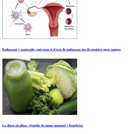
Embarazo y sangrado: qué pasa si el test de embarazo me da positivo pero sangro
La dieta alcalina: ejemplo de menu semanal y beneficios