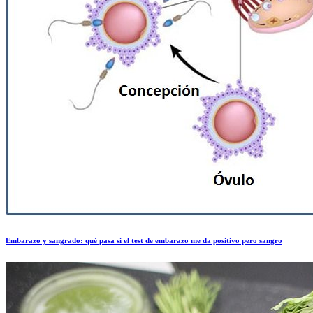
Embarazo y sangrado: qué pasa si el test de embarazo me da positivo pero sangro