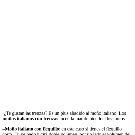
-¿Te gustan las trenzas? Es un plus añadido al moño italiano. Los
moños italianos con trenzas
lucen la mar de bien los dos juntos.
–
Moño italiano con flequillo
: en este caso si tienes el flequillo
corto. Tu peinado lucirá doble volumen, por un lado el volumen del