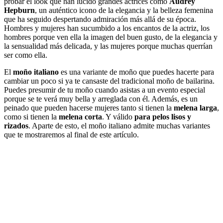
probar el look que han lucido grandes actrices como
Audrey
Hepburn
, un auténtico icono de la elegancia y la belleza femenina
que ha seguido despertando admiración más allá de su época.
Hombres y mujeres han sucumbido a los encantos de la actriz, los
hombres porque ven ella la imagen del buen gusto, de la elegancia y
la sensualidad más delicada, y las mujeres porque muchas querrían
ser como ella.
El
moño italiano
es una variante de moño que puedes hacerte para
cambiar un poco si ya te cansaste del tradicional moño de bailarina.
Puedes presumir de tu moño cuando asistas a un evento especial
porque se te verá muy bella y arreglada con él. Además, es un
peinado que pueden hacerse mujeres tanto si tienen la
melena larga
,
como si tienen la
melena corta
. Y válido
para pelos lisos y
rizados
. Aparte de esto, el moño italiano admite muchas variantes
que te mostraremos al final de este artículo.